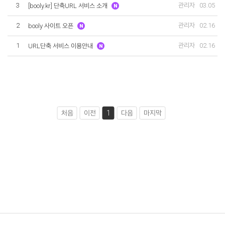
3
관리자
03.05
[booly.kr] 단축URL 서비스 소개
2
관리자
02.16
booly 사이트 오픈
1
관리자
02.16
URL단축 서비스 이용안내
처음
이전
1
다음
마지막