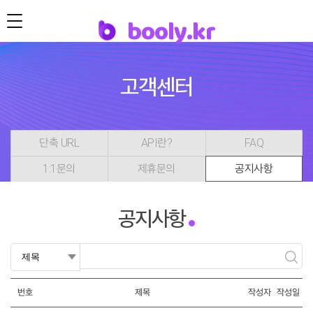
b
o
o
l
y
.
k
r
고객센터
단축 URL
API란?
FAQ
1:1문의
제휴문의
공지사항
공지사항
번호
제목
작성자
작성일